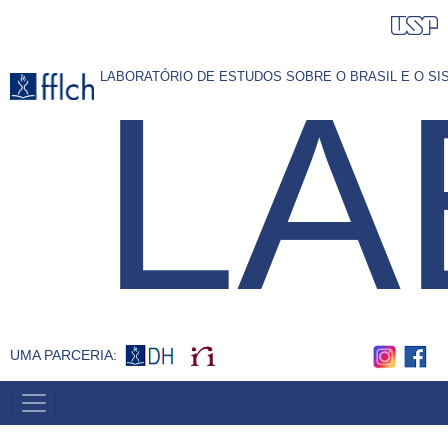
Pular
para
o
LA
LABORATÓRIO DE ESTUDOS SOBRE O BRASIL E O S
conteúdo
principal
UMA PARCERIA:
MAIN
MENU