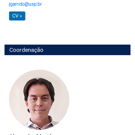
jgarrido@usp.br
CV »
Coordenação