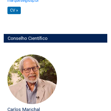
marquese@usp.br
CV »
Conselho Científico
Carlos Marichal