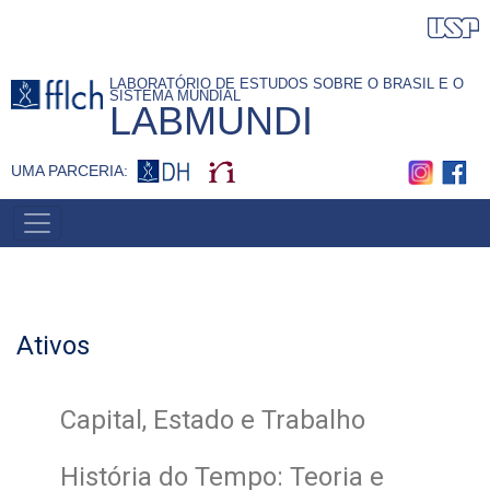
Pular
para
o
LABORATÓRIO DE ESTUDOS SOBRE O BRASIL E O
SISTEMA MUNDIAL
conteúdo
LABMUNDI
principal
UMA PARCERIA:
MAIN
MENU
Ativos
Capital, Estado e Trabalho
História do Tempo: Teoria e