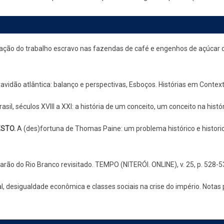
ação do trabalho escravo nas fazendas de café e engenhos de açúcar de 
ravidão atlântica: balanço e perspectivas, Esboços. Histórias em Contexto
sil, séculos XVIII a XXI: a história de um conceito, um conceito na histó
ESTO.
A (des)fortuna de Thomas Paine: um problema histórico e historiog
barão do Rio Branco revisitado. TEMPO (NITERÓI. ONLINE), v. 25, p. 528-5
al, desigualdade econômica e classes sociais na crise do império. Notas