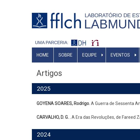
Pular
para
LABORATÓRIO DE ES
LABMUN
o
conteúdo
principal
UMA PARCERIA:
MAIN
HOME
SOBRE
EQUIPE
EVENTOS
MENU
Artigos
2025
GOYENA SOARES, Rodrigo.
A Guerra de Sessenta Anos
CARVALHO, D. G. .
A Era das Revoluções, de Fareed Zak
2024