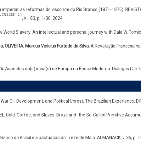
mperial: as reformas do visconde do Rio Branco (1871-1875). REVIS
, v. 183, p. 1-30, 2024.
w World Slavery: An intellectual and personal journey with Dale W. Tomich.
 OLIVEIRA, Marcus Vinícius Furtado da Silva.
A Revolução Francesa no Y
o.
Aspectos da(s) ideia(s) de Europa na Época Moderna. Diálogos (On-line
War Oil, Development, and Political Unrest: The Brazilian Experience. 
EL.
Gold, Coffee, and Slaves: Brazil and -the So-Called Primitive Accumulat
 Banco do Brasil e a pactuação do Treze de Maio. ALMANACK, v. 35, p. 1