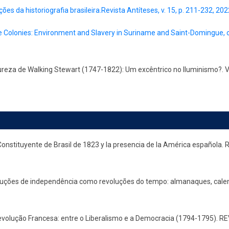
ões da historiografia brasileira.Revista Antíteses, v. 15, p. 211-232, 202
 Colonies: Environment and Slavery in Suriname and Saint-Domingue, c
reza de Walking Stewart (1747-1822): Um excêntrico no Iluminismo?. VA
onstituyente de Brasil de 1823 y la presencia de la América españo
uções de independência como revoluções do tempo: almanaques, calend
olução Francesa: entre o Liberalismo e a Democracia (1794-1795). RE