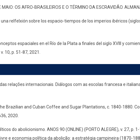
 MAIO: OS AFRO-BRASILEIROS E O TÉRMINO DA ESCRAVIDÃO. ALMANACK
 una relfelxión sobre los espacio-tiempos de los imperios ibéricos (sigl
ceptos espaciales en el Río de la Plata a finales del siglo XVIII y comienz
v. 10, p. 51-87, 2021.
 das relações internacionais. Diálogos com as escolas francesa e itali
e Brazilian and Cuban Coffee and Sugar Plantations, c. 1840-1880. Comp
636, 2020.
olíticos do abolicionismo. ANOS 90 (ONLINE) (PORTO ALEGRE), v. 27, p. 
ivre e economia política da abolição: a estratégia campineira (1870-188