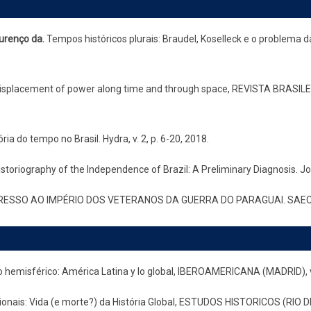
urenço da.
Tempos históricos plurais: Braudel, Koselleck e o problema d
displacement of power along time and through space, REVISTA BRASILE
 do tempo no Brasil. Hydra, v. 2, p. 6-20, 2018.
toriography of the Independence of Brazil: A Preliminary Diagnosis. Jour
ESSO AO IMPÉRIO DOS VETERANOS DA GUERRA DO PARAGUAI. SAECULUM
 hemisférico: América Latina y lo global, IBEROAMERICANA (MADRID), v.
onais: Vida (e morte?) da História Global, ESTUDOS HISTORICOS (RIO DE 