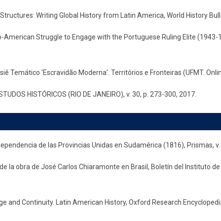
tructures: Writing Global History from Latin America, World History Bullet
American Struggle to Engage with the Portuguese Ruling Elite (1943-1948
ê Temático 'Escravidão Moderna'. Territórios e Fronteiras (UFMT. Online)
ESTUDOS HISTÓRICOS (RIO DE JANEIRO), v. 30, p. 273-300, 2017.
independencia de las Provincias Unidas en Sudamérica (1816), Prismas, v.
 la obra de José Carlos Chiaramonte en Brasil, Boletín del Instituto de 
 and Continuity. Latin American History, Oxford Research Encyclopedia.